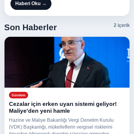
Haberi Oku →
Son Haberler
2 içerik
Gündem
Cezalar için erken uyarı sistemi geliyor!
Maliye'den yeni hamle
Hazine ve Maliye Bakanlığı Vergi Denetim Kurulu
(VDK) Başkanlığı, mükelleflerin vergisel risklerini
önceden öğrenerek denetim sürecine girmeden