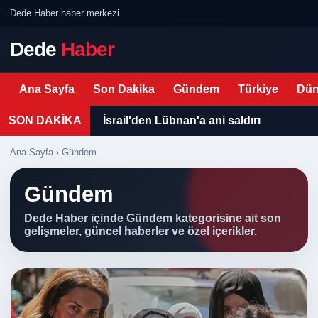
Dede Haber haber merkezi
Dede
Haber
Ana Sayfa
Son Dakika
Gündem
Türkiye
Dün
SON DAKİKA
İsrail'den Lübnan'a ani saldırı
Ana Sayfa
› Gündem
Gündem
Dede Haber içinde Gündem kategorisine ait son
gelişmeler, güncel haberler ve özel içerikler.