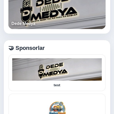
Dede Medya
🤝 Sponsorlar
test