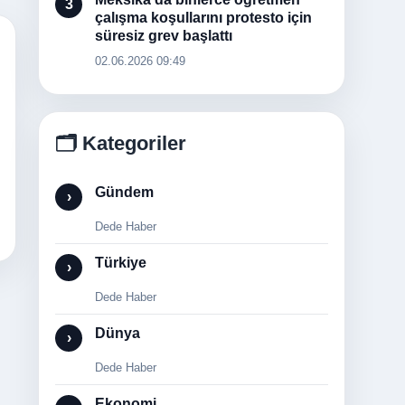
3
çalışma koşullarını protesto için
süresiz grev başlattı
02.06.2026 09:49
🗂️ Kategoriler
Gündem
›
Dede Haber
Türkiye
›
Dede Haber
Dünya
›
Dede Haber
Ekonomi