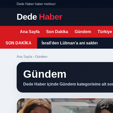
Dede Haber haber merkezi
Dede
Haber
Ana Sayfa
Son Dakika
Gündem
Türkiye
SON DAKİKA
İsrail'den Lübnan'a ani saldırı
Ana Sayfa
› Gündem
Gündem
Dede Haber içinde Gündem kategorisine ait son g