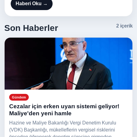
Haberi Oku →
Son Haberler
2 içerik
Gündem
Cezalar için erken uyarı sistemi geliyor!
Maliye'den yeni hamle
Hazine ve Maliye Bakanlığı Vergi Denetim Kurulu
(VDK) Başkanlığı, mükelleflerin vergisel risklerini
önceden öğrenerek denetim sürecine girmeden