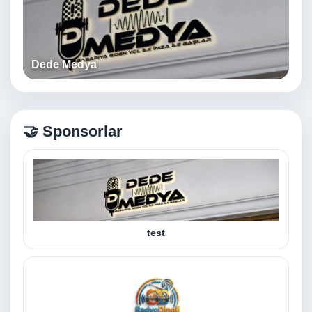
Dede Medya
🤝 Sponsorlar
test