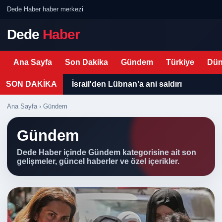
Dede Haber haber merkezi
Dede
Haber
Ana Sayfa
Son Dakika
Gündem
Türkiye
Dün
SON DAKİKA
İsrail'den Lübnan'a ani saldırı
Ana Sayfa
› Gündem
Gündem
Dede Haber içinde Gündem kategorisine ait son
gelişmeler, güncel haberler ve özel içerikler.