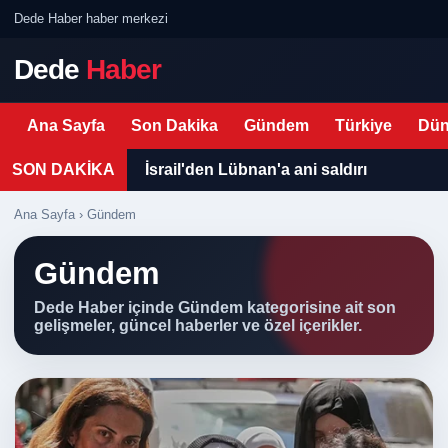
Dede Haber haber merkezi
Dede
Haber
Ana Sayfa
Son Dakika
Gündem
Türkiye
Dün
SON DAKİKA
İsrail'den Lübnan'a ani saldırı
Ana Sayfa
› Gündem
Gündem
Dede Haber içinde Gündem kategorisine ait son
gelişmeler, güncel haberler ve özel içerikler.