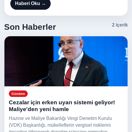
Haberi Oku →
Son Haberler
2 içerik
Gündem
Cezalar için erken uyarı sistemi geliyor!
Maliye'den yeni hamle
Hazine ve Maliye Bakanlığı Vergi Denetim Kurulu
(VDK) Başkanlığı, mükelleflerin vergisel risklerini
önceden öğrenerek denetim sürecine girmeden