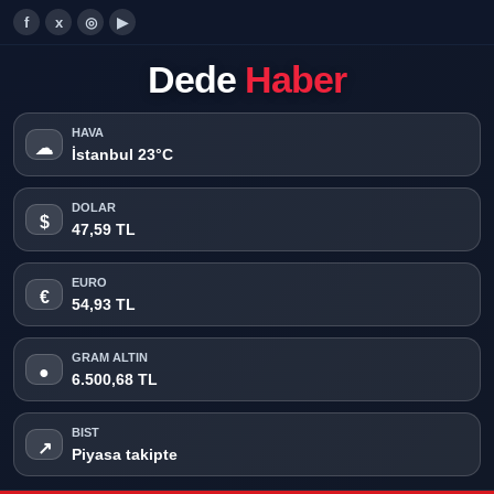
f
x
◎
▶
Dede
Haber
HAVA
☁
İstanbul 23°C
DOLAR
$
47,59 TL
EURO
€
54,93 TL
GRAM ALTIN
●
6.500,68 TL
BIST
↗
Piyasa takipte