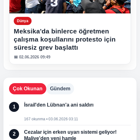
Dünya
Meksika'da binlerce öğretmen
çalışma koşullarını protesto için
süresiz grev başlattı
📅 02.06.2026 09:49
Çok Okunan
Gündem
İsrail'den Lübnan'a ani saldırı
1
167 okunma • 03.06.2026 03:11
Cezalar için erken uyarı sistemi geliyor!
2
Maliye'den yeni hamle