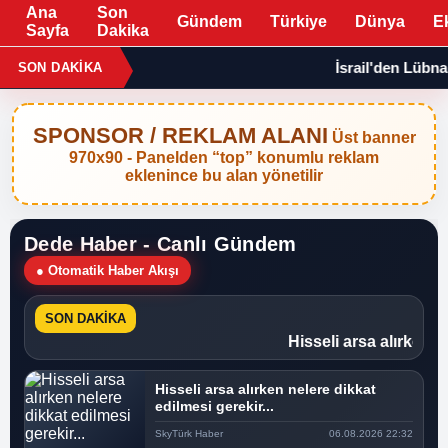
Ana
Son
Gündem
Türkiye
Dünya
E
Sayfa
Dakika
İsrail'den Lübnan'
SON DAKİKA
SPONSOR / REKLAM ALANI
Üst banner
970x90 - Panelden “top” konumlu reklam
eklenince bu alan yönetilir
Dede Haber - Canlı Gündem
● Otomatik Haber Akışı
SON DAKİKA
Hisseli arsa alırken ne
Hisseli arsa alırken nelere dikkat
edilmesi gerekir...
SkyTürk Haber
06.08.2026 22:32