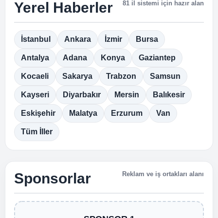
Yerel Haberler
81 il sistemi için hazır alan
İstanbul
Ankara
İzmir
Bursa
Antalya
Adana
Konya
Gaziantep
Kocaeli
Sakarya
Trabzon
Samsun
Kayseri
Diyarbakır
Mersin
Balıkesir
Eskişehir
Malatya
Erzurum
Van
Tüm İller
Sponsorlar
Reklam ve iş ortakları alanı